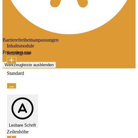
Barrierefreiheitsanpassungen
Inhaltsmodule
Präsentiert von
OneTap
Schriftgröße
Werkzeugleiste ausblenden
Standard
Lesbare Schrift
Zeilenhöhe