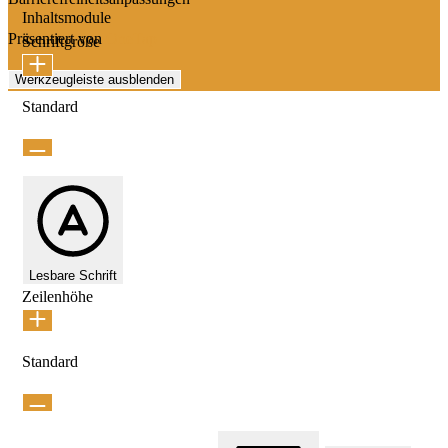
Inhaltsmodule
Präsentiert von
OneTap
Schriftgröße
Werkzeugleiste ausblenden
Standard
Lesbare Schrift
Zeilenhöhe
Standard