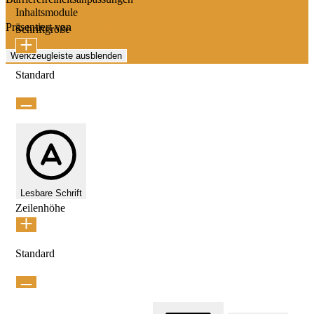
Inhaltsmodule
Präsentiert von
OneTap
Schriftgröße
Werkzeugleiste ausblenden
Standard
Lesbare Schrift
Zeilenhöhe
Standard