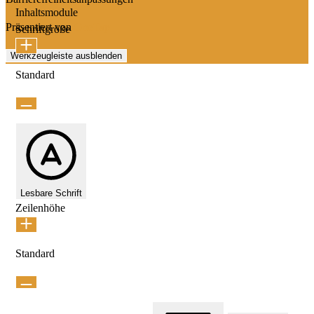
Inhaltsmodule
Präsentiert von
OneTap
Schriftgröße
Werkzeugleiste ausblenden
Standard
Lesbare Schrift
Zeilenhöhe
Standard