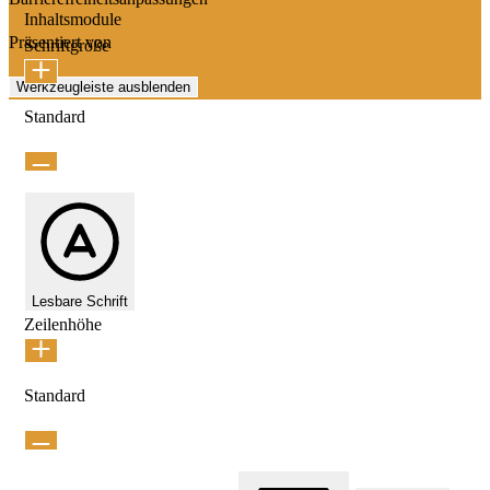
Inhaltsmodule
Präsentiert von
OneTap
Schriftgröße
Werkzeugleiste ausblenden
Standard
Lesbare Schrift
Zeilenhöhe
Standard