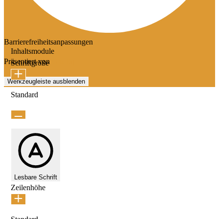
Barrierefreiheitsanpassungen
Inhaltsmodule
Präsentiert von
OneTap
Schriftgröße
Werkzeugleiste ausblenden
Standard
Lesbare Schrift
Zeilenhöhe