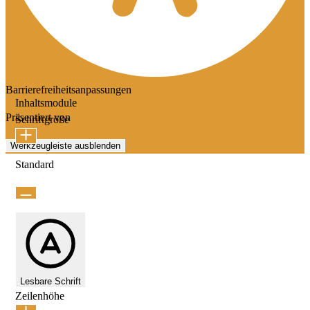
Barrierefreiheitsanpassungen
Inhaltsmodule
Präsentiert von
OneTap
Schriftgröße
Werkzeugleiste ausblenden
Standard
Lesbare Schrift
Zeilenhöhe