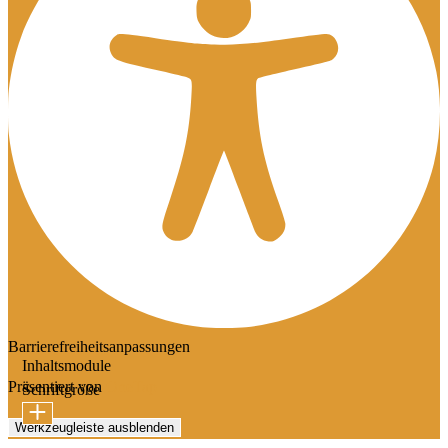
Barrierefreiheitsanpassungen
Inhaltsmodule
Präsentiert von
OneTap
Schriftgröße
Werkzeugleiste ausblenden