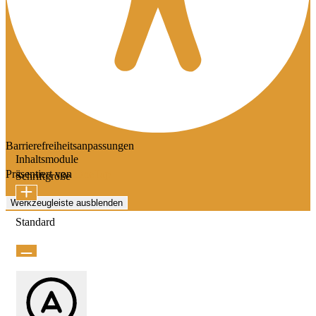
Barrierefreiheitsanpassungen
Inhaltsmodule
Präsentiert von
OneTap
Schriftgröße
Werkzeugleiste ausblenden
Standard