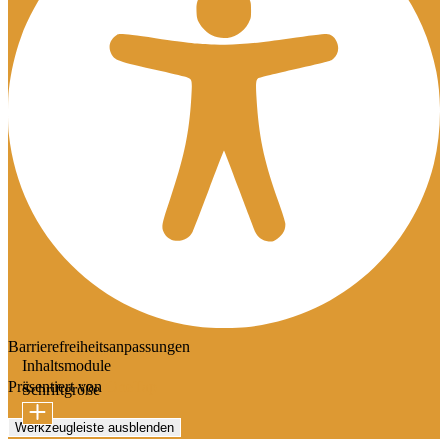
Barrierefreiheitsanpassungen
Inhaltsmodule
Präsentiert von
OneTap
Schriftgröße
Werkzeugleiste ausblenden