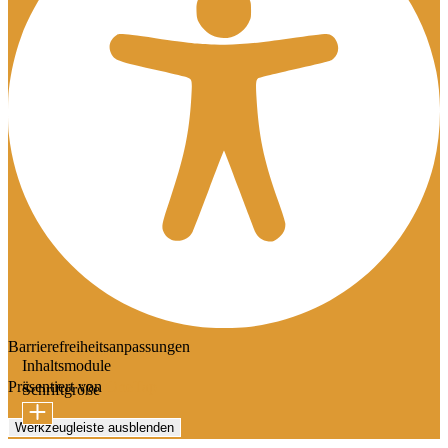
Barrierefreiheitsanpassungen
Inhaltsmodule
Präsentiert von
OneTap
Schriftgröße
Werkzeugleiste ausblenden