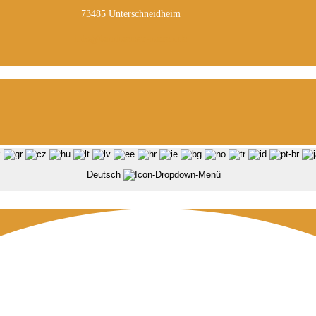
73485 Unterschneidheim
info@tannhaeuser-narren.de
Deutsch