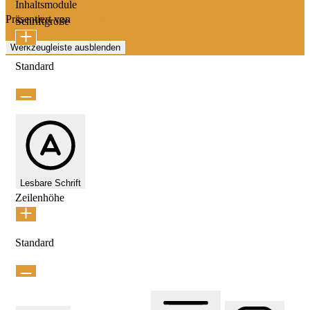
Inhaltsmodule
Präsentiert von
OneTap
Schriftgröße
Werkzeugleiste ausblenden
Standard
Lesbare Schrift
Zeilenhöhe
Standard