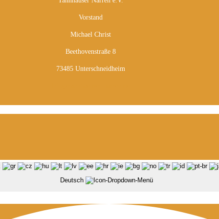
Tannhäuser Narren e.V.
Vorstand
Michael Christ
Beethovenstraße 8
73485 Unterschneidheim
info@tannhaeuser-narren.de
Deutsch