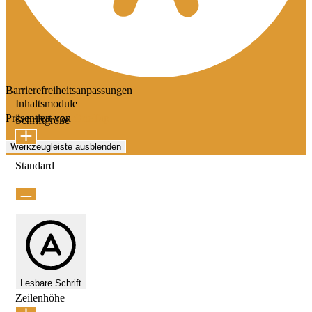
Barrierefreiheitsanpassungen
Inhaltsmodule
Präsentiert von
OneTap
Schriftgröße
Werkzeugleiste ausblenden
Standard
Lesbare Schrift
Zeilenhöhe