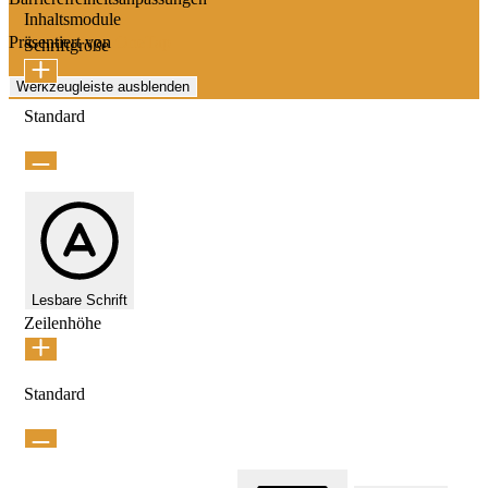
Inhaltsmodule
Präsentiert von
OneTap
Schriftgröße
Werkzeugleiste ausblenden
Standard
Lesbare Schrift
Zeilenhöhe
Standard