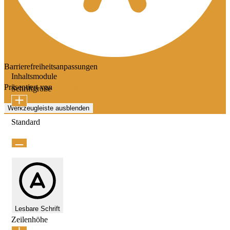
Barrierefreiheitsanpassungen
Inhaltsmodule
Präsentiert von
OneTap
Schriftgröße
Werkzeugleiste ausblenden
Standard
Lesbare Schrift
Zeilenhöhe