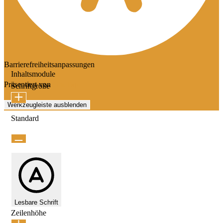
Barrierefreiheitsanpassungen
Inhaltsmodule
Präsentiert von
OneTap
Schriftgröße
Werkzeugleiste ausblenden
Standard
Lesbare Schrift
Zeilenhöhe