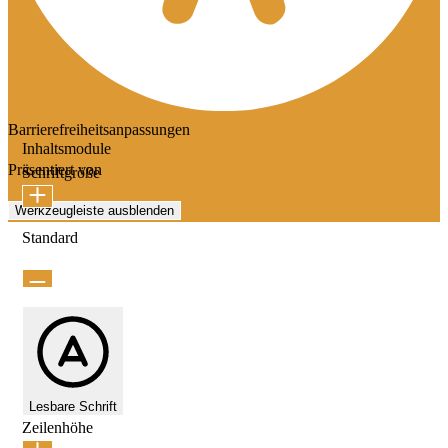
Barrierefreiheitsanpassungen
Inhaltsmodule
Präsentiert von
OneTap
Schriftgröße
Werkzeugleiste ausblenden
Standard
Lesbare Schrift
Zeilenhöhe