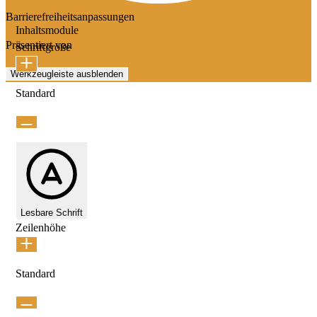
Barrierefreiheitsanpassungen
Inhaltsmodule
Präsentiert von
OneTap
Schriftgröße
Werkzeugleiste ausblenden
Standard
Lesbare Schrift
Zeilenhöhe
Standard