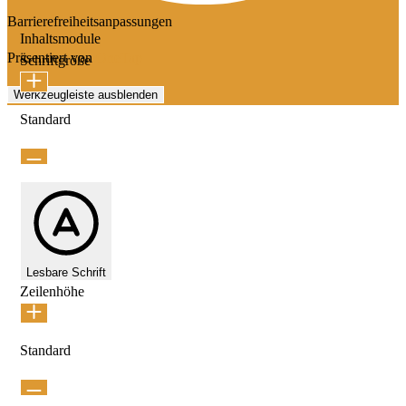
Barrierefreiheitsanpassungen
Inhaltsmodule
Präsentiert von
OneTap
Schriftgröße
Werkzeugleiste ausblenden
Standard
Lesbare Schrift
Zeilenhöhe
Standard