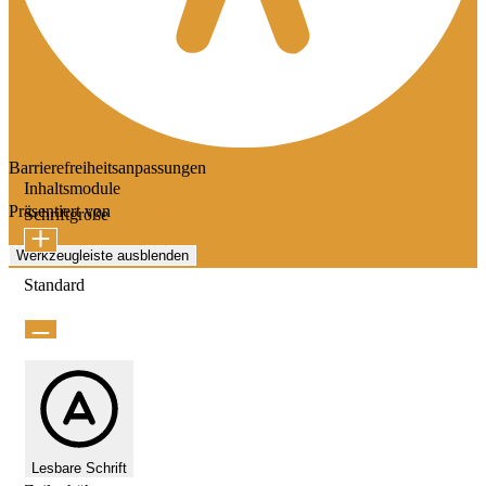
Barrierefreiheitsanpassungen
Inhaltsmodule
Präsentiert von
OneTap
Schriftgröße
Werkzeugleiste ausblenden
Standard
Lesbare Schrift