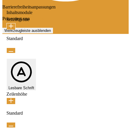
Barrierefreiheitsanpassungen
Inhaltsmodule
Präsentiert von
OneTap
Schriftgröße
Werkzeugleiste ausblenden
Standard
Lesbare Schrift
Zeilenhöhe
Standard